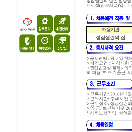
성심셀린의 집은 일상생
지시설
(
양로시설
)
입니다
채용기관
성심셀린의 집
○
응시연령
:
공고일 현재
○
자격요건
:
자격제한 
○
관련법령상 결격사유가
※
채용 후 조기출근
,
○
근무기간
: 2018
년
7
월
○
근무시간
:
주
40
시간 
○
근무장소
:
성심셀린의
○
임 금
:
보건복지부
20
*
사회보험가입
,
상여금