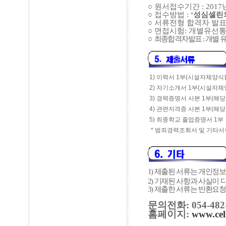
○
원서접수기간
:
2017
○
접수방법
:
‘
성심셀린
○
서류전형 합격자 발
○
면접시험
:
개별유선
○
최종
합격자
발표
:
개별 
1) 이력서 1부(시설자체양식
2) 자기소개서 1부(시설자체
3) 경력증명서 사본 1부(해당
4) 관련자격증 사본 1부(해당
5) 최종학교 졸업증명서 1부
* 범죄경력조회서 및 기타서류
1)
제출된 서류는 개인정보
2)
기재된 사항과 사실이 
3)
제출한 서류는 반환요청
문의전화
: 054-482
홈페이지
:
www.celi