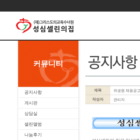
커뮤니티
제목
위생원 채용공
공지사항
작성자
관리자
게시판
상담실
셀린앨범
나눔후기