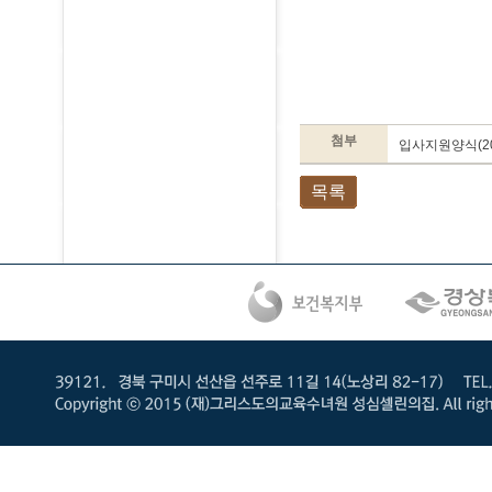
첨부
입사지원양식(201
목록