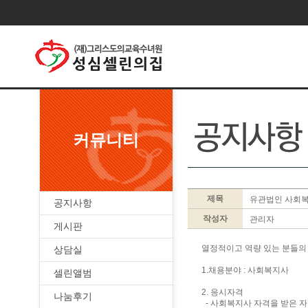
커뮤니티
제목
유관법인 사회복
공지사항
작성자
관리자
게시판
열정적이고 역량 있는 분들의
상담실
1.채용분야 : 사회복지사
셀린앨범
2. 응시자격
나눔후기
- 사회복지사 자격을 받은 자