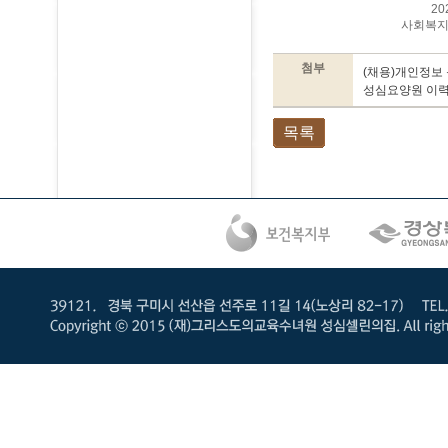
2023. 07.
사회복지법인교육회
첨부
(채용)개인정보 
성심요양원 이력서
목록