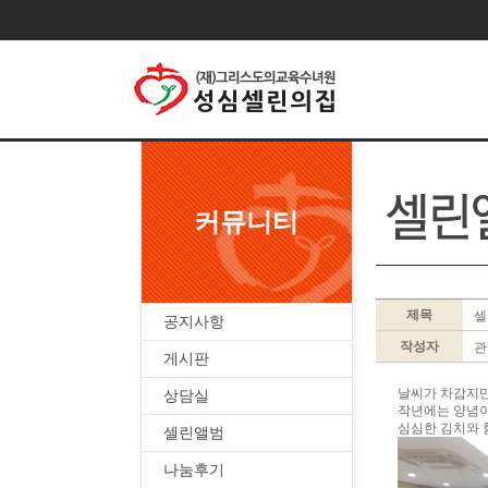
커뮤니티
제목
셀
공지사항
작성자
관
게시판
날씨가 차갑지만
상담실
작년에는 양념이
심심한 김치와 
셀린앨범
나눔후기