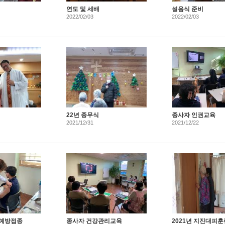
연도 및 세배
설음식 준비
2022/02/03
2022/02/03
22년 종무식
종사자 인권교육
2021/12/31
2021/12/22
 예방접종
종사자 건강관리교육
2021년 지진대피훈