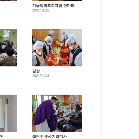
겨울방학프로그램-만다라
2022/01/25
김장~~~~~~~~~~~~
2021/12/03
련
셀린수녀님 기일미사