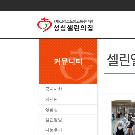
커뮤니티
공지사항
게시판
상담실
셀린앨범
나눔후기