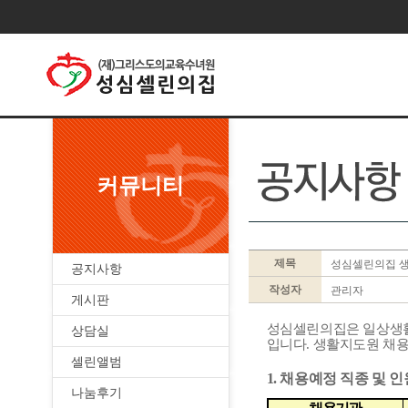
커뮤니티
제목
성심셀린의집 생
공지사항
작성자
관리자
게시판
성심셀린의집은 일상생
상담실
입니다
.
생활지도원 채용
셀린앨범
1. 채용예정 직종 및 인
나눔후기