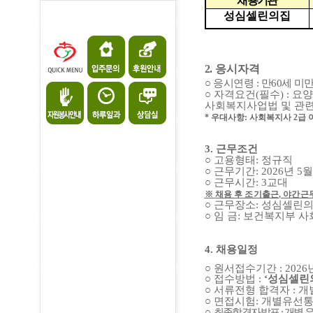
채용기관
성심셀린의집
2. 응시자격
○
응시연령
:
만
60
세 미
○
자격요건
(
필수
) :
요양
사회복지사업법 및 관
*
우대사항
:
사회복지사
2
급 
3. 근무조건
○
고용형태
:
정규직
○
근무기간
: 2026
년
5
○
근무시간
: 3
교대
※
채용 후 조기출근
,
야간근
○
근무장소
:
성심셀린
○
임 금
:
보건복지부 사
4. 채용일정
○
원서접수기간
:
2026
○
접수방법
:
‘
성심셀린
○
서류전형 합격자
:
개
○
면접시험
:
개별유선
○
최종
합격자
발표
:
개별 