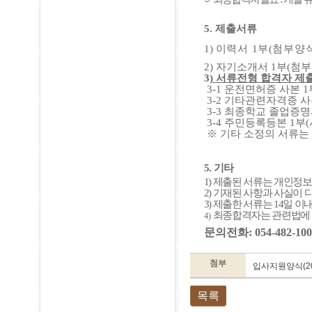
5. 제출서류
1)
이력서
1
부
(
첨부양
2)
자기소개서
1
부
(
첨부
3
)
서류전형 합격자 제
3-1
운전면허증 사본
1
3-2
기타관련자격증 
3-3
최종학교 졸업증명
3-4
주민등록등본
1
부
(
※
기타 소정의 서류는
5. 기타
1)
제출된 서류는 개인정보
2)
기재된 사항과 사실이 
3)
제출한 서류는
14
일 이
최종합격자는 관련법에
4)
문의전화
: 054-482-10
첨부
입사지원양식(202
목록