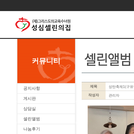
커뮤니티
제목
성탄축제1(구유
공지사항
작성자
관리자
게시판
상담실
셀린앨범
나눔후기